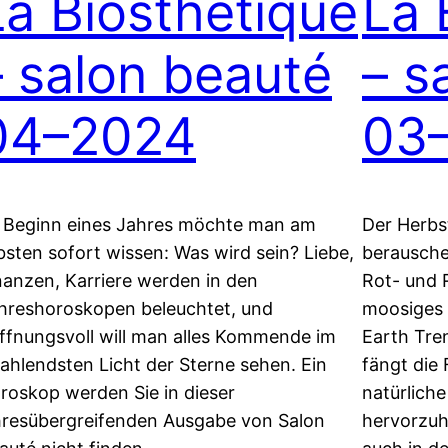
La Biosthétique
La 
– salon beauté
– s
04–2024
03
 Beginn eines Jahres möchte man am
Der Herbs
ebsten sofort wissen: Was wird sein? Liebe,
berausche
nanzen, Karriere werden in den
Rot- und 
hreshoroskopen beleuchtet, und
moosiges G
ffnungsvoll will man alles Kommende im
Earth Tre
rahlendsten Licht der Sterne sehen. Ein
fängt die 
roskop werden Sie in dieser
natürlich
hresübergreifenden Ausgabe von Salon
hervorzuhe