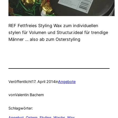
REF Fettfreies Styling Wax zum individuellen
stylen für Volumen und Structur.ideal für trendige
Männer … also ab zum Osterstyling
Veröffentlicht
17. April 2014
in
Angebote
von
Valentin Bachem
Schlagwörter:
Angebot
, 
Ostern
, 
Styling
, 
Wachs
, 
Wax