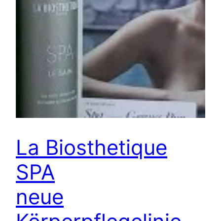
La Biosthetique
SPA
neue